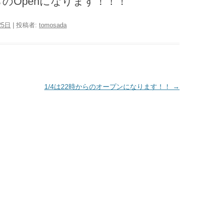
時からのOpenになります！！！
25日
|
投稿者:
tomosada
1/4は22時からのオープンになります！！
→