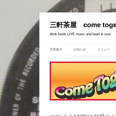
コ
ン
テ
三軒茶屋 come toge
ン
ツ
へ
drink foods LIVE music and heart & soul
ス
キ
ッ
プ
営業案内
お知らせ
メニュー