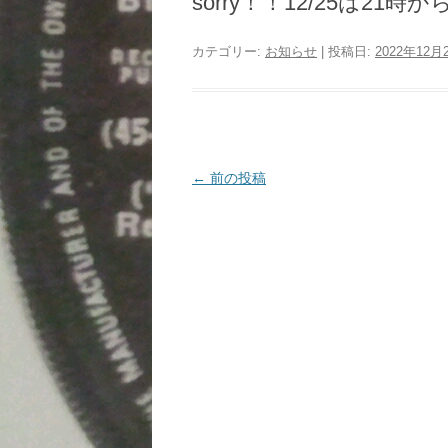
sorry！！12/25は21
カテゴリー:
お知らせ
| 投稿日:
2022年12月
投
←
前の投稿
稿
ナ
ビ
ゲ
ー
シ
ョ
ン