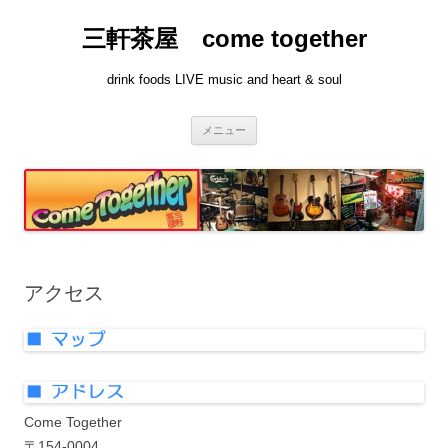
コ
ン
三軒茶屋 come together
テ
ン
ツ
へ
drink foods LIVE music and heart & soul
ス
キ
ッ
プ
メニュー
アクセス
Come Together
〒154-0004