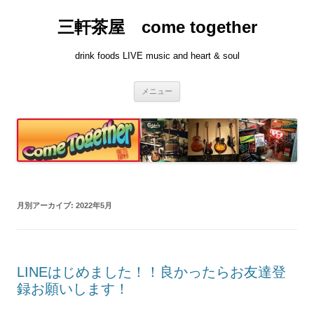
コ
ン
三軒茶屋 come together
テ
ン
ツ
へ
drink foods LIVE music and heart & soul
ス
キ
ッ
プ
メニュー
月別アーカイブ:
2022年5月
LINEはじめました！！良かったらお友達登
録お願いします！